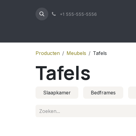
Overslaan naar inhoud
+1 555-555-5556
Producten
Meubels
Tafels
Tafels
Slaapkamer
Bedframes