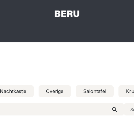
Shop
Filosofie
Contact
Showroom
Nachtkastje
Overige
Salontafel
Kr
S